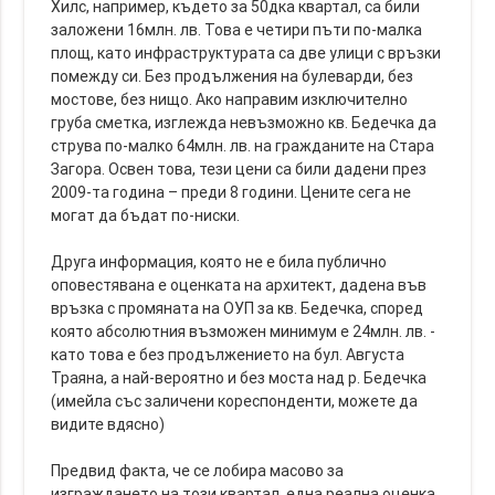
Хилс, например, където за 50дка квартал, са били
заложени 16млн. лв. Това е четири пъти по-малка
площ, като инфраструктурата са две улици с връзки
помежду си. Без продължения на булеварди, без
мостове, без нищо. Ако направим изключително
груба сметка, изглежда невъзможно кв. Бедечка да
струва по-малко 64млн. лв. на гражданите на Стара
Загора. Освен това, тези цени са били дадени през
2009-та година – преди 8 години. Цените сега не
могат да бъдат по-ниски.
Друга информация, която не е била публично
оповестявана е оценката на архитект, дадена във
връзка с промяната на ОУП за кв. Бедечка, според
която абсолютния възможен минимум е 24млн. лв. -
като това е без продължението на бул. Августа
Траяна, а най-вероятно и без моста над р. Бедечка
(имейла със заличени кореспонденти, можете да
видите вдясно)
Предвид факта, че се лобира масово за
изграждането на този квартал, една реална оценка,