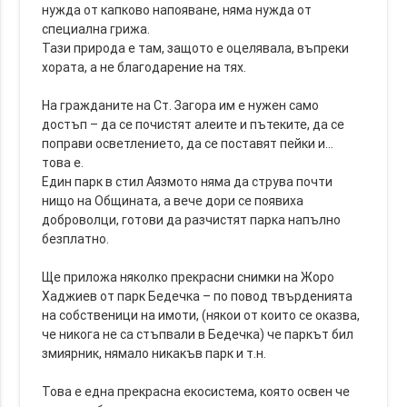
нужда от капково напояване, няма нужда от
специална грижа.
Тази природа е там, защото е оцелявала, въпреки
хората, а не благодарение на тях.
На гражданите на Ст. Загора им е нужен само
достъп – да се почистят алеите и пътеките, да се
поправи осветлението, да се поставят пейки и…
това е.
Един парк в стил Аязмото няма да струва почти
нищо на Общината, а вече дори се появиха
доброволци, готови да разчистят парка напълно
безплатно.
Ще приложа няколко прекрасни снимки на Жоро
Хаджиев от парк Бедечка – по повод твърденията
на собственици на имоти, (някои от които се оказва,
че никога не са стъпвали в Бедечка) че паркът бил
змиярник, нямало никакъв парк и т.н.
Това е една прекрасна екосистема, която освен че