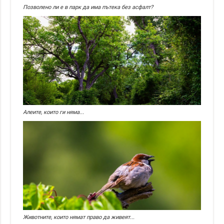
Позволено ли е в парк да има пътека без асфалт?
Алеите, които ги няма...
Животните, които нямат право да живеят...