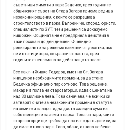
съветници с имоти в парк Бедечка, през годините
общинският съвет на Стара Загора приема редица
незаконни решения, с които се разрешава
строителството в парка. Въпреки че, според юристи,
специалисти по ЗУТ, тези решения са доказуемо
нищожни, Общината не е предприела действия в
тази посока и до ден днешен. Очевидно
ревизирането на решения взимани от десетки, ако
не и стотици хора, свързани с властта, през
годините е непосилно за действащата власт.
Все пак г-н Живко Тодоров, кмет на Ст. Загора
инициира необходимите промени, за да стане
Бедечка официално парк отново. Това решение,
макар и в полза на старозагорци, идва с цената на
над 30 милиона лева. Това означава, че всички си
затварят очите за незаконните промени в статута
на земите и плащат една доста солидна сума на
собствениците на земи в парка. Това са пари, които
старозагорци ще трябва да платят с данъците си, за
да имат отново парк. Това, обаче, отново не беше