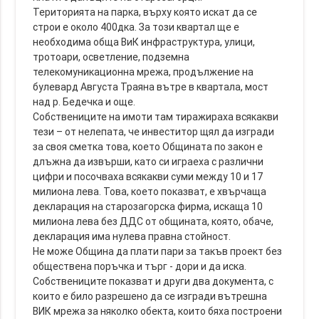
Територията на парка, върху която искат да се
строи е около 400дка. За този квартал ще е
необходима обща ВиК инфраструктура, улици,
тротоари, осветление, подземна
телекомуникационна мрежа, продължение на
булевард Августа Траяна вътре в квартала, мост
над р. Бедечка и още.
Собствениците на имоти там тиражираха всякакви
тези – от нелепата, че инвеститор щял да изгради
за своя сметка това, което Общината по закон е
длъжна да извърши, като си играеха с различни
цифри и посочваха всякакви суми между 10 и 17
милиона лева. Това, което показват, е хвърчаща
декларация на старозагорска фирма, искаща 10
милиона лева без ДДС от общината, която, обаче,
декларация има нулева правна стойност.
Не може Община да плати пари за такъв проект без
обществена поръчка и търг - дори и да иска.
Собствениците показват и други два документа, с
които е било разрешено да се изгради вътрешна
ВИК мрежа за няколко обекта, които бяха построени