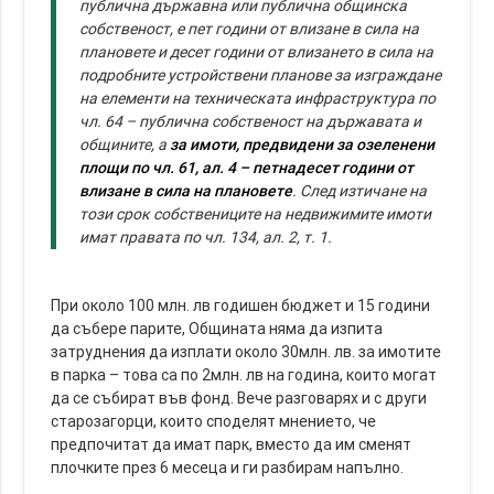
публична държавна или публична общинска
собственост, е пет години от влизане в сила на
плановете и десет години от влизането в сила на
подробните устройствени планове за изграждане
на елементи на техническата инфраструктура по
чл. 64 – публична собственост на държавата и
общините, а
за имоти, предвидени за озеленени
площи по чл. 61, ал. 4 – петнадесет години от
влизане в сила на плановете
. След изтичане на
този срок собствениците на недвижимите имоти
имат правата по чл. 134, ал. 2, т. 1.
При около 100 млн. лв годишен бюджет и 15 години
да събере парите, Общината няма да изпита
затруднения да изплати около 30млн. лв. за имотите
в парка – това са по 2млн. лв на година, които могат
да се събират във фонд. Вече разговарях и с други
старозагорци, които споделят мнението, че
предпочитат да имат парк, вместо да им сменят
плочките през 6 месеца и ги разбирам напълно.