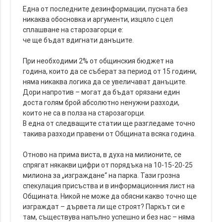
Една от последните дезинформации, пусната без
никаква обосновка и аргументи, изцяло с цел
сплашване на старозагорци е:
че ще бъдат вдигнати данъците.
При необходими 2% от общинския бюджет на
година, които да се съберат за период от 15 години,
няма никаква логика да се увеличават данъците.
Дори напротив – могат да бъдат орязани един
доста голям брой абсолютно ненужни разходи,
които не са в полза на старозагорци.
В една от следващите статии ще разгледаме точно
такива разходи правени от Общината всяка година.
Отново на прима виста, в духа на милионите, се
спрягат някакви цифри от порядъка на 10-15-20-25
милиона за „изграждане“ на парка. Тази грозна
спекулация присъства и в информационния лист на
Общината. Никой не може да обясни какво точно ще
изграждат – дървета ли ще строят? Паркът си е
там, съществува напълно успешно и без нас – няма