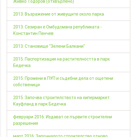
Живко Тодоров (отхвърлено)
2013: Възражение от живущите около парка
2013: Сезиран е Омбудсмана републиката -
Константин Пенчев
2013: Становище "Зелени Балкани"
2015: Паспортизация на растителността в парк
Бедечка
2015: Промени в ПУП и съдебни дела от ощетени
собственици
2015: Започва строителството на хипермаркет
Кауфланд в парк Бедечка
февруари 2016: Издават се първите строителни
разрешения
март 2016: Започналото строителство отново