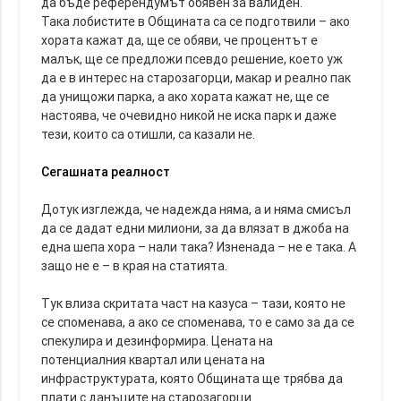
да бъде референдумът обявен за валиден.
Така лобистите в Общината са се подготвили – ако
хората кажат да, ще се обяви, че процентът е
малък, ще се предложи псевдо решение, което уж
да е в интерес на старозагорци, макар и реално пак
да унищожи парка, а ако хората кажат не, ще се
настоява, че очевидно никой не иска парк и даже
тези, които са отишли, са казали не.
Сегашната реалност
Дотук изглежда, че надежда няма, а и няма смисъл
да се дадат едни милиони, за да влязат в джоба на
една шепа хора – нали така? Изненада – не е така. А
защо не е – в края на статията.
Тук влиза скритата част на казуса – тази, която не
се споменава, а ако се споменава, то е само за да се
спекулира и дезинформира. Цената на
потенциалния квартал или цената на
инфраструктурата, която Общината ще трябва да
плати с данъците на старозагорци.