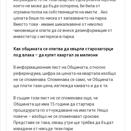
която не може да бъде оспорена, би била от
огромна полза на собствениците на имоти… Ако
цената беше по-ниска от запазването на парка.
Вместо това - имаме шикалкавене от няколко
чиновници и опити да се внесе дезинформация от
инвеститор с интереси в парка.
Как общината се опитва да хвърли старозагорци
под влака – да купят квартал за милиони
В информационния лист на Общината, относно
референдума, цифра за цената на квартала изобщо
не се споменава. Споменава се само, че Общината
ще плати тази цена, изглежда каквато и да е тя.
В същия този лист не се споменава още, че
Общината ще има 15 години да стартира
процедурата по отчуждаване на имотите. Нещо
повече – изобщо не се споменават срокове.
Представя се така, сякаш утре ще трябва да бъдат
извадени от някъде тези пари.