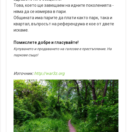
Това, което ще завещаем на идните поколенията -
няма да се измерва в пари.
Общината има парите да плати както парк, така и
квартал, въпросът на референдума е кое от двете
искаме.
Помислете добре и гласувайте!
Купуването и продаването на галсове е престъпление. На
паркове също!
Източник:
http://war3z.org