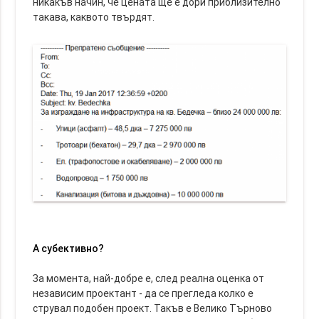
никакъв начин, че цената ще е дори приблизително
такава, каквото твърдят.
А субективно?
За момента, най-добре е, след реална оценка от
независим проектант - да се прегледа колко е
струвал подобен проект. Такъв е Велико Търново