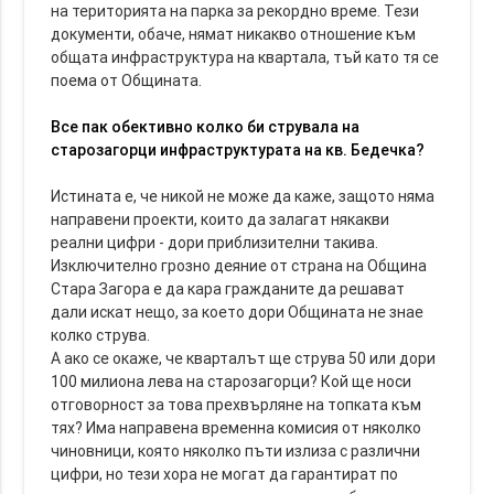
на територията на парка за рекордно време. Тези
документи, обаче, нямат никакво отношение към
общата инфраструктура на квартала, тъй като тя се
поема от Общината.
Все пак обективно колко би струвала на
старозагорци инфраструктурата на кв. Бедечка?
Истината е, че никой не може да каже, защото няма
направени проекти, които да залагат някакви
реални цифри - дори приблизителни такива.
Изключително грозно деяние от страна на Община
Стара Загора е да кара гражданите да решават
дали искат нещо, за което дори Общината не знае
колко струва.
А ако се окаже, че кварталът ще струва 50 или дори
100 милиона лева на старозагорци? Кой ще носи
отговорност за това прехвърляне на топката към
тях? Има направена временна комисия от няколко
чиновници, която няколко пъти излиза с различни
цифри, но тези хора не могат да гарантират по