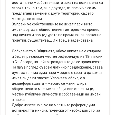
достатъчно – собствениците искат на всяка цена да
строят точно там, а не другаде, въпреки че са им
предлагани заменки с други територии, където
може да се строи.
Въпреки че собствениците не искат пари, нито
имоти другаде, общественият интерес има превес
над личния и процедурата по промяна на незаконно
приетия, съществуващ ОУП беше задействана.
Лобирането в Общината, обаче никога не е спирало
и беше предложен местен референдум на 18-ти юни
в Ст. Загора, на който гражданите да се произнесат.
На пръв поглед съвсем логично предложение, става
дума за голяма сума пари – редно е хората да кажат
искат ли да ги платят. Уловката, обаче, е в
дезинформацията – масово се манипулира
общественото мнение от общински съветници,
местни публични личности и собственици на имоти
в парка.
Добре известно е, че на местните референдуми
активността е ниска, по-ниска от необходимото, за