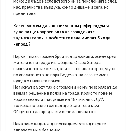
може да бъде наследството ни за поколенията след
нас, пречиства въздуха, който дишаме и сега, но
преди това…
Какво можем да направим, щом референдумът
едва ли ще направи вота на гражданите
задължителен, а лобистите вече мислят 5 хода
напред?
Паркът има огромен брой поддръжници, освен сред
жителите на града и в Община Стара Загора,
включително и кметът, които започнаха процедура
по спасяването на парк Бедечка, но сега те имат
нужда от нашата помощ.
Натискът върху тях е огромен и не им позволяват да
вземат решение в полза на града. Колкото повече
хора излезем и гласуваме на 18-ти юни с „ДА“,
толкова по-силен сигнал ще бъде това към
Общината да продължи вече започнатото.
Нека поне веднъж да погледнем отвъд парите –
здравето ни е безценно.