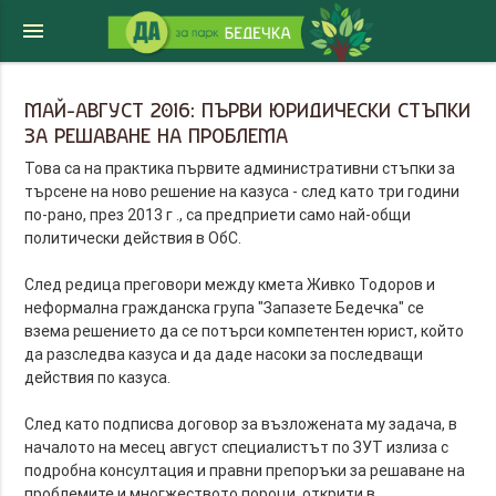
menu
МАЙ-АВГУСТ 2016: ПЪРВИ ЮРИДИЧЕСКИ СТЪПКИ
ЗА РЕШАВАНЕ НА ПРОБЛЕМА
Това са на практика първите административни стъпки за
търсене на ново решение на казуса - след като три години
по-рано, през 2013 г ., са предприети само най-общи
политически действия в ОбС.
След редица преговори между кмета Живко Тодоров и
неформална гражданска група "Запазете Бедечка" се
взема решението да се потърси компетентен юрист, който
да разследва казуса и да даде насоки за последващи
действия по казуса.
След като подписва договор за възложената му задача, в
началото на месец август специалистът по ЗУТ излиза с
подробна консултация и правни препоръки за решаване на
проблемите и многжеството пороци, открити в