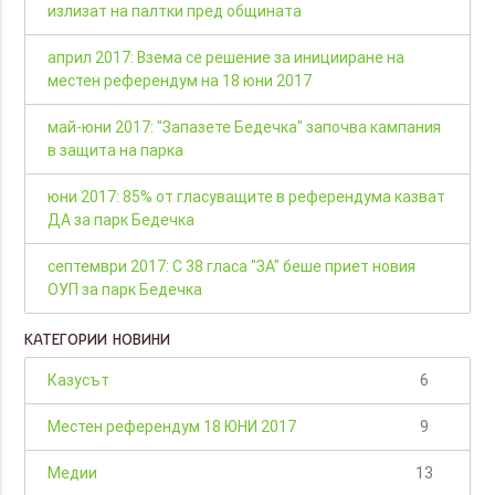
излизат на палтки пред общината
април 2017: Взема се решение за иницииране на
местен референдум на 18 юни 2017
май-юни 2017: "Запазете Бедечка" започва кампания
в защита на парка
юни 2017: 85% от гласуващите в референдума казват
ДА за парк Бедечка
септември 2017: С 38 гласа "ЗА" беше приет новия
ОУП за парк Бедечка
КАТЕГОРИИ НОВИНИ
Казусът
6
Местен референдум 18 ЮНИ 2017
9
Медии
13