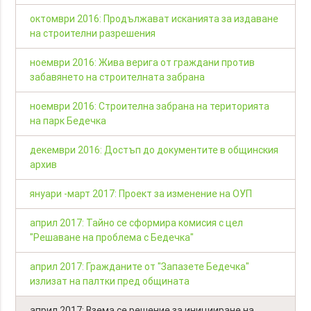
октомври 2016: Продължават исканията за издаване
на строителни разрешения
ноември 2016: Жива верига от граждани против
забавянето на строителната забрана
ноември 2016: Строителна забрана на територията
на парк Бедечка
декември 2016: Достъп до документите в общинския
архив
януари -март 2017: Проект за изменение на ОУП
април 2017: Тайно се сформира комисия с цел
"Решаване на проблема с Бедечка"
април 2017: Гражданите от "Запазете Бедечка"
излизат на палтки пред общината
април 2017: Взема се решение за иницииране на