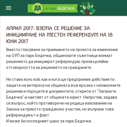
menu
АПРИЛ 2017: ВЗЕМА СЕ РЕШЕНИЕ ЗА
ИНИЦИИРАНЕ НА МЕСТЕН РЕФЕРЕНДУМ НА 18
ЮНИ 2017
Вместо гласуване за приемането на проекта за изменение
на ОУП за парк Бедечка, общинските съветници вземат
решението да инициират референдум, прехвърляйки
отговорността за решението на гражданите.
Не става ясно кой, как и кога ще предприеме действия по
защита на интереса на общината във връзка с незаконните
решения и пороците в документите, открити от "Запазете
Бедечка" и наетият от общината юрист. Напротив, задава
се въпрос, който противоречи на редица изисквания на
Закона за прякото гражданско участие, но въпреки това
референдумът е факт.
И може би последният шанс за парк Бедечка...