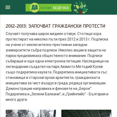
menu
2012-2013: ЗАПОЧВАТ ГРАЖДАНСКИ ПРОТЕСТИ
Случаят получава широк медиен отзвук. Стотици хора
протестират на няколко пъти през 2012 и 2013 г. Подписка
на учени от изключително престижни западни
университети събра подписи. Няколко акции в защита на
парка предизвикаха общественото внимание. Подписи
събираше и още една електронна петиция. Наследници на
легендарния създател на парк Аязмото Методий Кусев
също подкрепиха каузата. Подкрепиха инициативата със
становище и старозагорски архитекти, гражданската
инициатива за чист въздух в града, редица организации.
Демонстрация направиха и феновете на „Берое”.
Подкрепиха и „Зелени Балкани”, и „Грийнпийс“ - България и
много други.