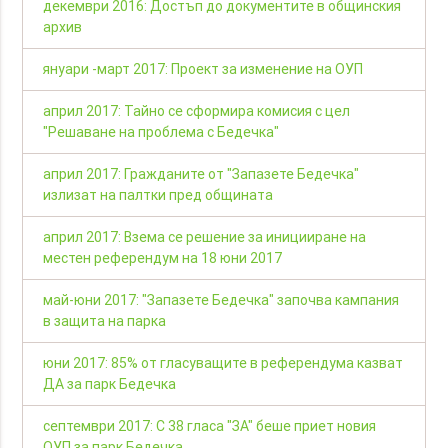
декември 2016: Достъп до документите в общинския
архив
януари -март 2017: Проект за изменение на ОУП
април 2017: Тайно се сформира комисия с цел
"Решаване на проблема с Бедечка"
април 2017: Гражданите от "Запазете Бедечка"
излизат на палтки пред общината
април 2017: Взема се решение за иницииране на
местен референдум на 18 юни 2017
май-юни 2017: "Запазете Бедечка" започва кампания
в защита на парка
юни 2017: 85% от гласуващите в референдума казват
ДА за парк Бедечка
септември 2017: С 38 гласа "ЗА" беше приет новия
ОУП за парк Бедечка