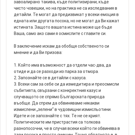
завоалирано такива, къде политизирани, къде
чисто човешки, но на практика не са изследвания в
детайли. Те могат да предизвикат у всеки емоция в
едната или другата посока, но не могат да Ви кажат
истината. Защото вашата истина може ще бъде
Ваша, само ако сами я осмислите с главите си.
В заключение искам да обобщя собственото си
мнение и да Ви призова:
1. Който има възможност да отдели час-два, да
отиде и да се разходи из парка за отмора.
2. Запознайте се в детайли с казуса.
3. Всеки сам за себе си да измедитира и преосмисли
събитията, свързани с конкректния казус и
случващото се спрямо Българската природа
въобще. Да спрем да обвиняваме някакви
измислени „зелени“ в чудовищни измисльотини.
Идете и се запознайте с тях. Те не се крият.
Политическите им пристрастия са толкова
разнопосочни, че в случая всеки който ги обвинява в
тази посока е просто смешен. Точно обратното е, в