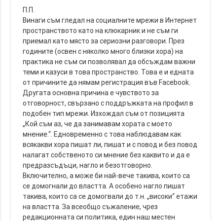
П.П.
Винаги съм гледал на социалните мрежи в Интернет
пространството като на клюкарник и не съм ги
приемал като място за сериозни разговори. През
годините (освен с няколко много близки хора) на
практика не съм си позволявал да обсъждам важни
теми и казуси в това пространство. Това е и едната
от причините да нямам регистрация във Facebook.
Другата основна причина е чувството за
отговорност, свързано с поддръжката на профил в
подобен тип мрежи. Изхождал съм от позицията
„Кой съм аз, че да занимавам хората с моето
мнение.“. Едновременно с това наблюдавам как
всякакви хора пишат ли, пишат и с повод и без повод
налагат собственото си мнение без каквито и да е
предразсъдъци, нагло и безотговорно.
Включително, а може би най-вече такива, които са
се домогнали до властта. А особено нагло пишат
такива, които са се домогвали до т.н. „високи“ етажи
на властта. За всеобщо съжаление, чрез
редакционната си политика, един наш местен