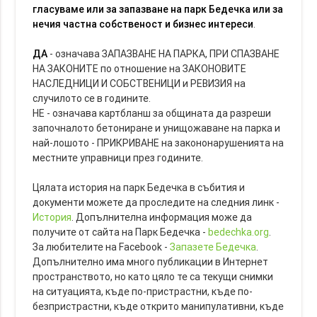
гласуваме или за запазване на парк Бедечка или за
нечия частна собственост и бизнес интереси
.
ДА
- означава ЗАПАЗВАНЕ НА ПАРКА, ПРИ СПАЗВАНЕ
НА ЗАКОНИТЕ по отношение на ЗАКОНОВИТЕ
НАСЛЕДНИЦИ И СОБСТВЕНИЦИ и РЕВИЗИЯ на
случилото се в годините.
НЕ - означава картбланш за общината да разреши
започналото бетониране и унищожаване на парка и
най-лошото - ПРИКРИВАНЕ на закононарушенията на
местните управници през годините.
Цялата история на парк Бедечка в събития и
документи можете да проследите на следния линк -
История
. Допълнителна информация може да
получите от сайта на Парк Бедечка -
bedechka.org
.
За любителите на Facebook -
Запазете Бедечка
.
Допълнително има много публикации в Интернет
пространството, но като цяло те са текущи снимки
на ситуацията, къде по-пристрастни, къде по-
безпристрастни, къде открито манипулативни, къде