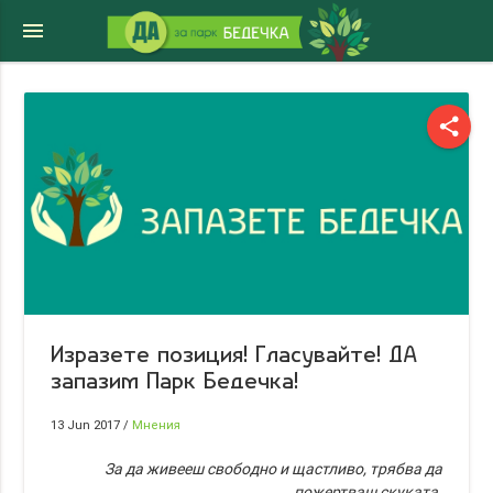
menu
share
Изразете позиция! Гласувайте! ДА
запазим Парк Бедечка!
13 Jun 2017
/
Мнения
За да живееш свободно и щастливо, трябва да
пожертваш скуката.