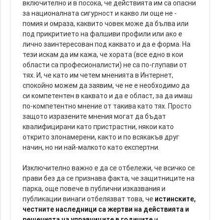
включително и в посока, че действията им са опасни
за националната сигурност и какво ли още не -
помия и омраза, каквито човек може да бълва или
под прикритието на фалшиви профили или ако е
лично заинтересован под каквато и да е форма. На
тези искам да им кажа, че хората (все едно в кои
области са професионалисти) не са по-глупави от
тях. И, че като им четем мненията в Интернет,
спокойно можем да заявим, че не е необходимо да
си компетентен в каквато и да е област, за да имаш
по-компетентно мнение от такива като тях. Просто
защото изразените мнения могат да бъдат
квалифицирани като пристрастни, някои като
открито злонамерени, както и по всякакъв друг
начин, но ни най-малкото като експертни.
Изключително важно е да се отбележи, че всичко се
прави без да се признава факта, че защитниците на
парка, още повече в публични изказвания и
публикации винаги отбелязват това, че
истинските,
честните наследници са жертви на действията и
решенията на управниците в годините
и