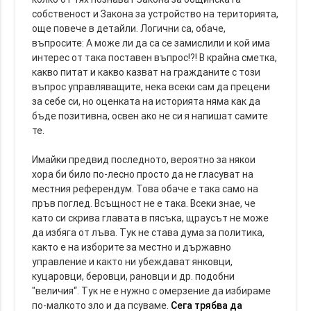
собственост и Закона за устройство на територията,
още повече в детайли. Логични са, обаче,
въпросите: А може ли да са се замислили и кой има
интерес от така поставен въпрос!?! В крайна сметка,
какво питат и какво казват на гражданите с този
въпрос управляващите, нека всеки сам да прецени
за себе си, но оценката на историята няма как да
бъде позитивна, освен ако не си я напишат самите
те.
Имайки предвид последното, вероятно за някои
хора би било по-лесно просто да не гласуват на
местния референдум. Това обаче е така само на
пръв поглед. Всъщност не е така. Всеки знае, че
като си скрива главата в пясъка, щраусът не може
да избяга от лъва. Тук не става дума за политика,
както е на изборите за местно и държавно
управление и както ни убеждават янковци,
куцаровци, беровци, рановци и др. подобни
"величия“. Тук не е нужно с омерзение да избираме
по-малкото зло и да псуваме.
Сега трябва да