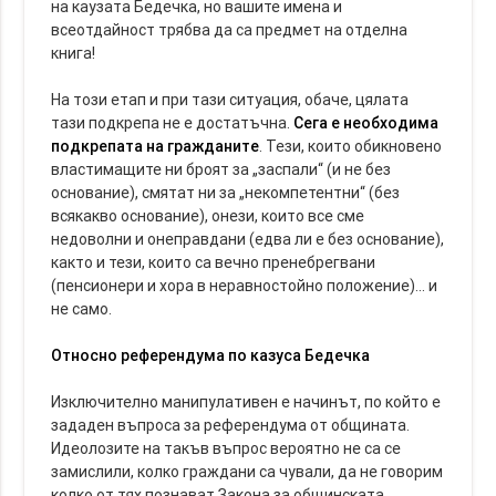
на каузата Бедечка, но вашите имена и
всеотдайност трябва да са предмет на отделна
книга!
На този етап и при тази ситуация, обаче, цялата
тази подкрепа не е достатъчна.
Сега е необходима
подкрепата на гражданите
. Тези, които обикновено
властимащите ни броят за „заспали“ (и не без
основание), смятат ни за „некомпетентни“ (без
всякакво основание), онези, които все сме
недоволни и онеправдани (едва ли е без основание),
както и тези, които са вечно пренебрегвани
(пенсионери и хора в неравностойно положение)... и
не само.
Относно референдума по казуса Бедечка
Изключително манипулативен е начинът, по който е
зададен въпроса за референдума от общината.
Идеолозите на такъв въпрос вероятно не са се
замислили, колко граждани са чували, да не говорим
колко от тях познават Закона за общинската