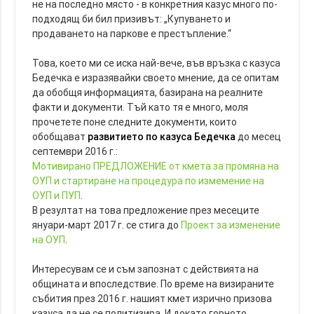
не на последно място - в конкретния казус много по-
подходящ би бил призивът: „Купуването и
продаването на паркове е престъпление.“
Това, което ми се иска най-вече, във връзка с казуса
Бедечка е изразявайки своето мнение, да се опитам
да обобщя информацията, базирана на реалните
факти и документи. Тъй като тя е много, моля
прочетете поне следните документи, които
обобщават
развитието по казуса Бедечка
до месец
септември 2016 г.:
Мотивирано ПРЕДЛОЖЕНИЕ от кмета за промяна на
ОУП и стартиране на процедура по измемение на
ОУП и ПУП
.
В резултат на това предложение през месеците
януари-март 2017 г. се стига до
Проект за изменение
на ОУП
.
Интересувам се и съм запознат с действията на
общината и впоследствие. По време на визираните
събития през 2016 г. нашият кмет изрично призова
казуса да не се политизира. И докато горното