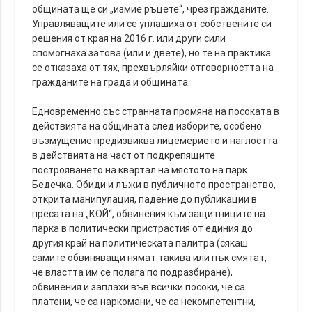
общината ще си „измие ръцете“, чрез гражданите.
Управляващите или се уплашиха от собствените си
решения от края на 2016 г. или други сили
спомогнаха затова (или и двете), но те на практика
се отказаха от тях, прехвърляйки отговорността на
гражданите на града и общината.
Едновременно със странната промяна на посоката в
действията на общината след изборите, особено
възмущение предизвиква лицемерието и наглостта
в действията на част от подкрепящите
построяването на квартал на мястото на парк
Бедечка. Обиди и лъжи в публичното пространство,
открита манипулация, падение до публикации в
пресата на „КОЙ“, обвинения към защитниците на
парка в политически пристрастия от единия до
другия край на политическата палитра (сякаш
самите обвиняващи нямат такива или пък смятат,
че властта им се полага по подразбиране),
обвинения и заплахи във всички посоки, че са
платени, че са наркомани, че са некомпетентни,