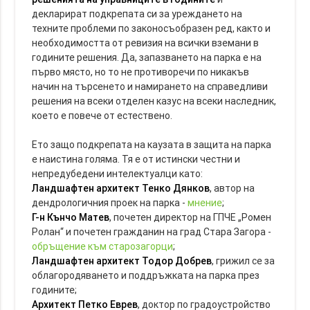
декларират подкрепата си за уреждането на
техните проблеми по законосъобразен ред, както и
необходимостта от ревизия на всички вземани в
годините решения. Да, запазването на парка е на
първо място, но то не противоречи по никакъв
начин на търсенето и намирането на справедливи
решения на всеки отделен казус на всеки наследник,
което е повече от естествено.
Ето защо подкрепата на каузата в защита на парка
е наистина голяма. Тя е от истински честни и
непредубедени интелектуалци като:
Ландшафтен архитект Тенко Дянков
, автор на
дендрологичния проек на парка -
мнение
;
Г-н Кънчо Матев
, почетен директор на ГПЧЕ „Ромен
Ролан“ и почетен гражданин на град Стара Загора -
обръщение към старозагорци
;
Ландшафтен архитект Тодор Добрев
, грижил се за
облагородяването и поддръжката на парка през
годините;
Архитект Петко Еврев
, доктор по градоустройство