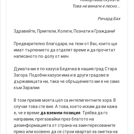
Това не винаги е лесно...
Ричард Бах
Здравейте, Приятели, Колеги, Познати и Граждани!
Предварително благодаря, на тези от Вас, които ще
имат търпението да отделят време и да прочетат
написаното по-долу от мен.
Думата ми е по казуса Бедечка в нашия град Стара
Загора. Подобни казуси има и в други градове в
държавицата ни, така че обръщението ми е не само
към Заралии.
В този призив моята цел са интелигентните хора. В
случая това сте вие. А това, което искам да ви кажа
е, че е време
да вземем позиция
. Трябва да го
направим, прегазвайки през блатото на
дезинформацията от страна на заинтересованите
пряко или косвено да се строи квартал за сметка на