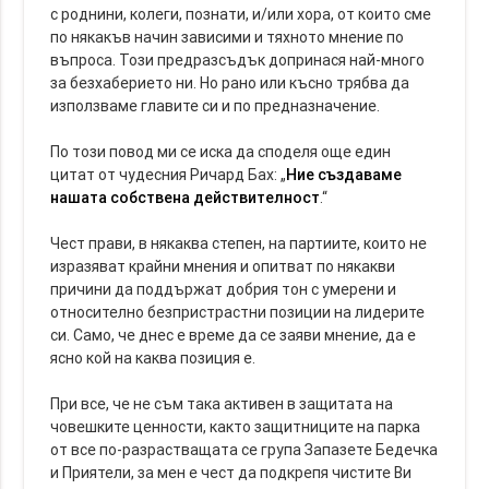
с роднини, колеги, познати, и/или хора, от които сме
по някакъв начин зависими и тяхното мнение по
въпроса. Този предразсъдък допринася най-много
за безхаберието ни. Но рано или късно трябва да
използваме главите си и по предназначение.
По този повод ми се иска да споделя още един
цитат от чудесния Ричард Бах: „
Ние създаваме
нашата собствена действителност
.“
Чест прави, в някаква степен, на партиите, които не
изразяват крайни мнения и опитват по някакви
причини да поддържат добрия тон с умерени и
относително безпристрастни позиции на лидерите
си. Само, че днес е време да се заяви мнение, да е
ясно кой на каква позиция е.
При все, че не съм така активен в защитата на
човешките ценности, както защитниците на парка
от все по-разрастващата се група Запазете Бедечка
и Приятели, за мен е чест да подкрепя чистите Ви