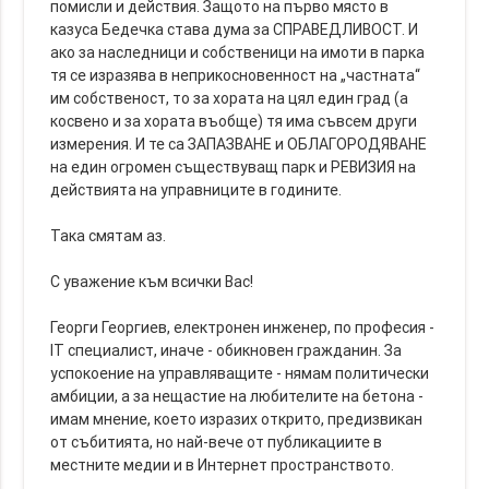
помисли и действия. Защото на първо място в
казуса Бедечка става дума за СПРАВЕДЛИВОСТ. И
ако за наследници и собственици на имоти в парка
тя се изразява в неприкосновенност на „частната“
им собственост, то за хората на цял един град (а
косвено и за хората въобще) тя има съвсем други
измерения. И те са ЗАПАЗВАНЕ и ОБЛАГОРОДЯВАНЕ
на един огромен съществуващ парк и РЕВИЗИЯ на
действията на управниците в годините.
Така смятам аз.
С уважение към всички Вас!
Георги Георгиев, електронен инженер, по професия -
IT специалист, иначе - обикновен гражданин. За
успокоение на управляващите - нямам политически
амбиции, а за нещастие на любителите на бетона -
имам мнение, което изразих открито, предизвикан
от събитията, но най-вече от публикациите в
местните медии и в Интернет пространството.