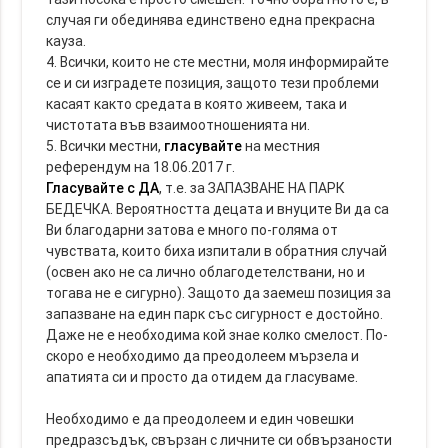
случая ги обединява единствено една прекрасна
кауза.
4. Всички, които не сте местни, моля информирайте
се и си изградете позиция, защото тези проблеми
касаят както средата в която живеем, така и
чистотата във взаимоотношенията ни.
5. Всички местни,
гласувайте
на местния
референдум на 18.06.2017 г.
Гласувайте с ДА
, т.е. за ЗАПАЗВАНЕ НА ПАРК
БЕДЕЧКА. Вероятността децата и внуците Ви да са
Ви благодарни затова е много по-голяма от
чувствата, които биха изпитали в обратния случай
(освен ако не са лично облагодетелствани, но и
тогава не е сигурно). Защото да заемеш позиция за
запазване на един парк със сигурност е достойно.
Даже не е необходима кой знае колко смелост. По-
скоро е необходимо да преодолеем мързела и
апатията си и просто да отидем да гласуваме.
Необходимо е да преодолеем и един човешки
предразсъдък, свързан с личните си обвързаности