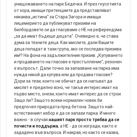
унищожаването на парк Бедечка. И през гнусотията
от хора, имащи претенциите да представляват
някаква „истина“ за Стара Загора и имащи
лицемерието да публикуват призиви на
билбордовете си да гласуваме с НЕ на референдума
„за да имат бъдеще децата“. Очевидно е, че става
дума за техните деца. Как мислите, дали Вашите
деца попадат в тази група, ако се последва призива
им!? На фона на задължителния призив: „Купуването
и продаването на гласове е престъпление“, резонен
е въпросът: Дали точно за запазване на парка има
нужда някой да купува или да продава гласове?
Дори за тези, които не обичат да се напъват да
мислят е пределно ясно, че такъв интерес имат на
първо място, онези, които имат интерес да се строи.
Защо ли? Защото всеки нормален човек би
предпочел природата пред бетона. Защото най-
естественият избор е да се запази парка. И много
важно - в случая
нашият парк просто трябва да се
почисти и поддържа
, а НЕ - да се изгради, както е
зададено във въпроса. И накрая, но както се казва,