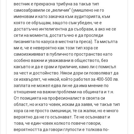
вестник е прекрасна трибуна за такъв тип
самозабравили се „величия“ (умишлено не го
именовам и като закачка към аудиторията, към
която се обръщам, защото съм убеден, че е
достатъчно интелигентна да съобрази, а ако не се
сети на момента, достатъчно е да проследи
писанията по казуса в местната преса). Та мисълта
ми е, че е невероятно как този тип хора се
самоизживяват в публичното пространство като
особено важни и уважавани в обществото, без
какъвто и да е срам и приличие, камо ли с помисъл
за чест и достойнство. Някои дори си позволяват да
се изхвърлят, че някой, който работел за 400-500 лв.
заплата не можел едва ли не да има мнение по
отношение на важни проблеми на общината и т.н.
От позицията на професионалист в своята си
област, но и като човек, искам да заявя, че такъв тип
хора са не просто смешници, те са жалки, но е много
вероятно да не го осъзнават. Те не осъзнават и
това, че един човек колкото повече говори,
вероятността да говори глупости е толкова по-