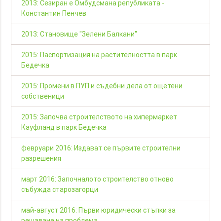
2013: Сезиран е Омбудсмана републиката -
Константин Пенчев
2013: Становище "Зелени Балкани"
2015: Паспортизация на растителността в парк
Бедечка
2015: Промени в ПУП и съдебни дела от ощетени
собственици
2015: Започва строителството на хипермаркет
Кауфланд в парк Бедечка
февруари 2016: Издават се първите строителни
разрешения
март 2016: Започналото строителство отново
събужда старозагорци
май-август 2016: Първи юридически стъпки за
решаване на проблема