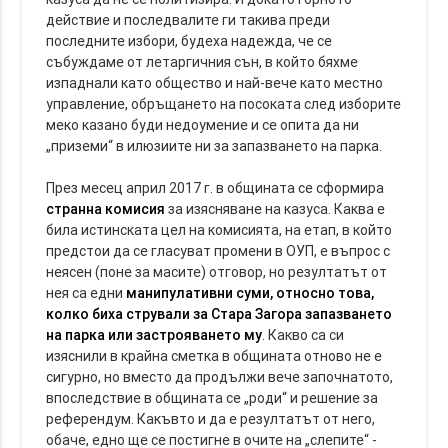
действие и последвалите ги такива преди
последните избори, будеха надежда, че се
събуждаме от летаргичния сън, в който бяхме
изпаднали като общество и най-вече като местно
управление, обръщането на посоката след изборите
меко казано буди недоумение и се опита да ни
„приземи“ в илюзиите ни за запазването на парка.
През месец април 2017 г. в общината се сформира
странна комисия
за изясняване на казуса. Каква е
била истинската цел на комисията, на етап, в който
предстои да се гласуват промени в ОУП, е въпрос с
неясен (поне за масите) отговор, но резултатът от
нея са едни
манипулативни суми, относно това,
колко биха стрували за Стара Загора запазването
на парка или застрояването му
. Какво са си
изяснили в крайна сметка в общината отново не е
сигурно, но вместо да продължи вече започнатото,
впоследствие в общината се „роди“ и решение за
референдум. Какъвто и да е резултатът от него,
обаче, едно ще се постигне в очите на „слепите“ -