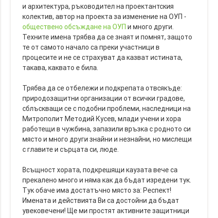
и архитектура, ръководител на проектантския
колектив, автор на проекта за изменение на ОУП -
обществено обсъждане на ОУП
и много други.
Техните имена трябва да се знаят и помнят, защото
те от самото начало са преки участници в
процесите и не се страхуват да казват истината,
такава, каквато е била.
Трябва да се отбележи и подкрепата отвсякъде:
природозащитни организации от всички градове,
сблъскващи се с подобни проблеми, наследници на
Митрополит Методий Кусев, млади учени и хора
работещи в чужбина, запазили връзка с родното си
място и много други знайни и незнайни, но мислещи
с главите и сърцата си, люде.
Всъщност хората, подкрешящи каузата вече са
прекалено много и няма как да бъдат изредени тук.
Тук обаче има достатъчно място за: Респект!
Имената и действията Ви са достойни да бъдат
увековечени! Ще ми простят активните защитници