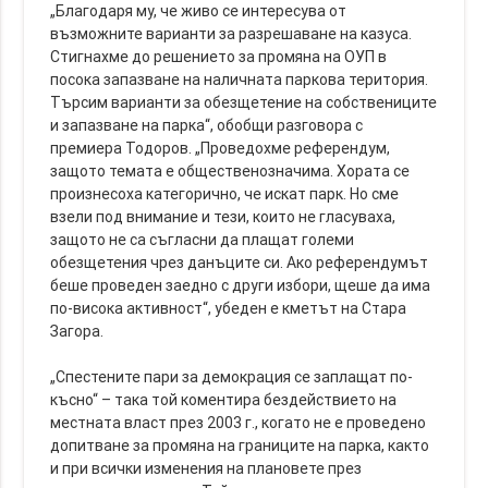
„Благодаря му, че живо се интересува от
възможните варианти за разрешаване на казуса.
Стигнахме до решението за промяна на ОУП в
посока запазване на наличната паркова територия.
Търсим варианти за обезщетение на собствениците
и запазване на парка“, обобщи разговора с
премиера Тодоров. „Проведохме референдум,
защото темата е общественозначима. Хората се
произнесоха категорично, че искат парк. Но сме
взели под внимание и тези, които не гласуваха,
защото не са съгласни да плащат големи
обезщетения чрез данъците си. Ако референдумът
беше проведен заедно с други избори, щеше да има
по-висока активност“, убеден е кметът на Стара
Загора.
„Спестените пари за демокрация се заплащат по-
късно“ – така той коментира бездействието на
местната власт през 2003 г., когато не е проведено
допитване за промяна на границите на парка, както
и при всички изменения на плановете през