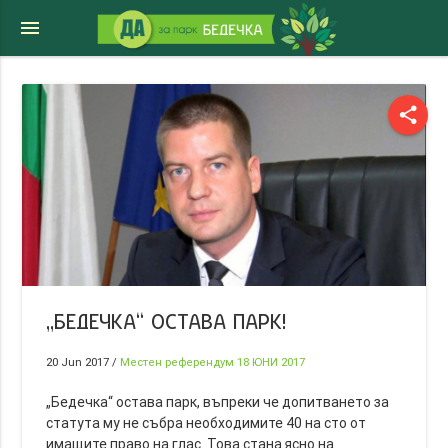
menu
share
„БЕДЕЧКА“ ОСТАВА ПАРК!
20 Jun 2017
/
Местен референдум 18 ЮНИ 2017
„Бедечка“ остава парк, въпреки че допитването за
статута му не събра необходимите 40 на сто от
имащите право на глас. Това стана ясно на