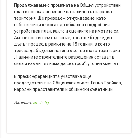
Продължаваме с промяната на Общия устройствен
план в посока запазване на наличната паркова
територия. Ще проведем отчуждаване, като
собствениците могат да обжалват подробния
устройствен план, както и оценките на имотите си.
Ако не постигнем съгласие, това ще бъде един
дълъг процес, в рамките на 15 години, в които
трябва да бъде изплатена съответната територия.
„Наличните строителните разрешения остават в
сила и извън тях няма да се строи“, уточни кметът.
В пресконференцията участваха още
председателят на Общинския съвет Таньо Брайков,
народни представители и общински съветници.
Източник:
kmeta.bg