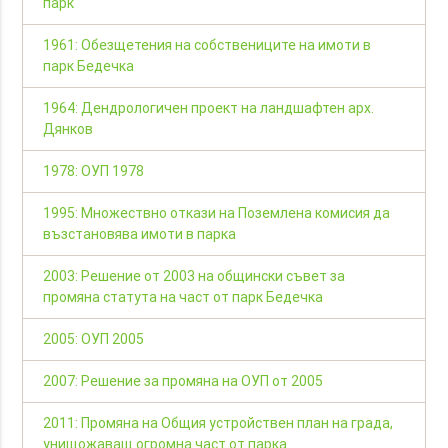
парк
1961: Обезщетения на собствениците на имоти в
парк Бедечка
1964: Дендрологичен проект на ландшафтен арх.
Дянков
1978: ОУП 1978
1995: Множествно откази на Поземлена комисия да
възстановява имоти в парка
2003: Решение от 2003 на общински съвет за
промяна статута на част от парк Бедечка
2005: ОУП 2005
2007: Решение за промяна на ОУП от 2005
2011: Промяна на Общия устройствен план на града,
унищожаващ огромна част от парка