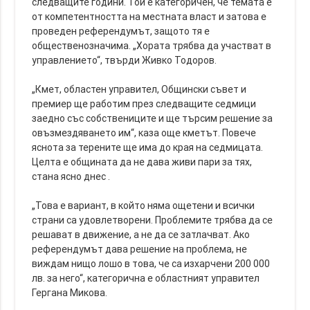
следващите години. Той е категоричен, че темата е
от компетентността на местната власт и затова е
проведен референдумът, защото тя е
общественозначима. „Хората трябва да участват в
управлението“, твърди Живко Тодоров.
„Кмет, областен управител, Общински съвет и
премиер ще работим през следващите седмици
заедно със собствениците и ще търсим решение за
овъзмездяването им“, каза още кметът. Повече
яснота за терените ще има до края на седмицата.
Целта е общината да не дава живи пари за тях,
стана ясно днес .
„Това е вариант, в който няма ощетени и всички
страни са удовлетворени. Проблемите трябва да се
решават в движение, а не да се затлачват. Ако
референдумът дава решение на проблема, не
виждам нищо лошо в това, че са изхарчени 200 000
лв. за него“, категорична е областният управител
Гергана Микова.