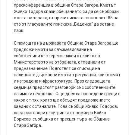
пресконференция в община Стара Загора. Кметът
Живко Тодорв спази обещанието си да се съобрази
с вота на хората, въпреки ниската активност- 85 на
сто от гласувалите поискаха „Бедечка“ да остане
парк.
С помощта на държавата Община Стара Загора ще
предложи имоти за овъзмездяване на
собствениците с терени, някои от които на
Министерството на отбраната, отпаднали от
предназначение. Подготвят се списъци на
наличните държавни имоти в регулация, които имат
и изградена инфраструктура. През следващата
седмица предстоят разговори със собствениците
на имоти в Бедечка. Още днес са проведени срещи с
някои от тях, които ще обсъдят предложението
заедно с останалите. Това съобщи Живко Тодоров,
след разговорите сутринта с премиера Бойко
Борисов, съобщиха от пресцентъра на Община
Стара Загора.