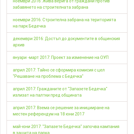
ноември 2016: Жива верига от граждани против
забавянето на строителната забрана
ноември 2016: Строителна забрана на територията
на парк Бедечка
декември 2016: Достъп до документите в общинския
архив
януари -март 2017: Проект за изменение на ОУП
април 2017: Тайно се сформира комисия с цел
"Решаване на проблема с Бедечка"
април 2017: Гражданите от "Запазете Бедечка"
излизат на палтки пред общината
април 2017: Взема се решение за иницииране на
местен референдум на 18 юни 2017
май-юни 2017: "Запазете Бедечка" започва кампания
в защита на парка