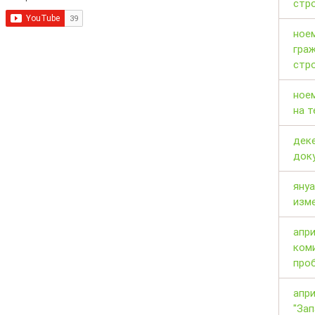
стр
ноем
гра
стр
ноем
на т
дек
док
януа
изм
апри
коми
проб
апри
"Зап