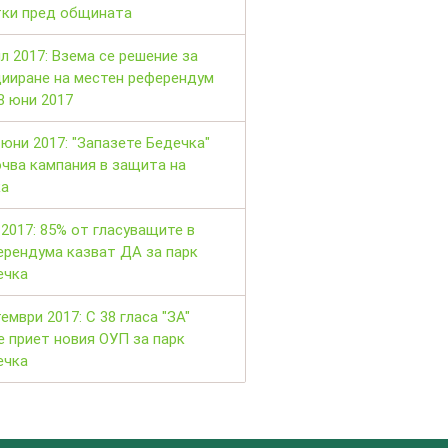
тки пред общината
л 2017: Взема се решение за
цииране на местен референдум
8 юни 2017
юни 2017: "Запазете Бедечка"
чва кампания в защита на
ка
2017: 85% от гласуващите в
ерендума казват ДА за парк
ечка
ември 2017: С 38 гласа "ЗА"
 приет новия ОУП за парк
ечка