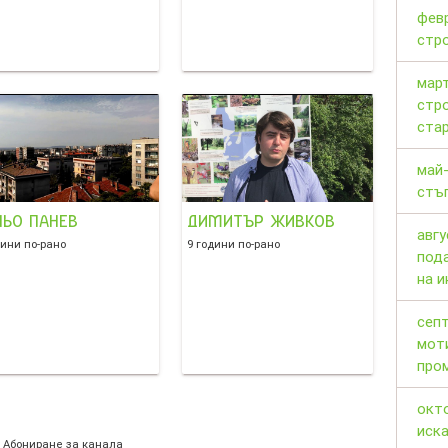
февр
стр
март
стр
ста
май-
стъп
НЬО ПАНЕВ
ДИМИТЪР ЖИВКОВ
авгу
дини по-рано
9 години по-рано
под
на и
септ
мот
про
окт
иска
Абониране за канала