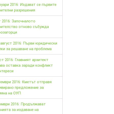
уари 2016: Издават се първите
оителни разрешения
 2016: Започналото
оителство отново събужда
розагорци
август 2016: Първи юридически
ки за решаване на проблема
ст 2016: Главният архитект
ава оставка заради конфликт
нтереси
ември 2016: Кметът отправя
ивирано предложение за
мяна на ОУП
омври 2016: Продължават
нията за издаване на