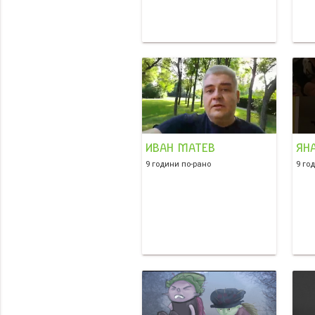
ИВАН МАТЕВ
ЯН
9 години по-рано
9 го