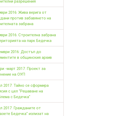
оителни разрешения
ври 2016: Жива верига от
ждани против забавянето на
оителната забрана
ври 2016: Строителна забрана
ериторията на парк Бедечка
ември 2016: Достъп до
ументите в общинския архив
ри -март 2017: Проект за
енение на ОУП
л 2017: Тайно се сформира
сия с цел "Решаване на
лема с Бедечка"
л 2017: Гражданите от
азете Бедечка" излизат на