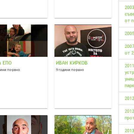
2003
съве
от п
2005
2007
от 2
А ЕПО
ИВАН КИРКОВ
201
дини по-рано
9 години по-рано
устр
уни
пар
201
2012
про
2013