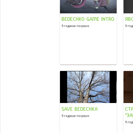
BEDECHKO GAME INTRO
ЯВ
9 години по-рано
9 го
SAVE BEDECHKA
СТ
"ЗА
9 години по-рано
9 го