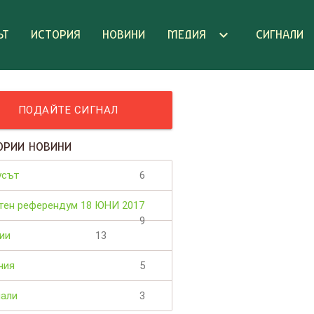
keyboard_arrow_down
ЪТ
ИСТОРИЯ
НОВИНИ
МЕДИЯ
СИГНАЛИ
ПОДАЙТЕ СИГНАЛ
ОРИИ НОВИНИ
усът
6
тен референдум 18 ЮНИ 2017
9
ии
13
ния
5
нали
3