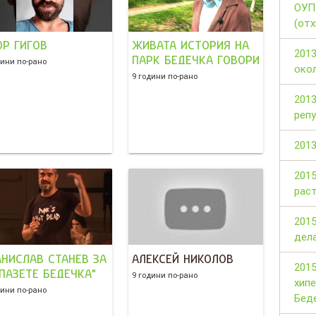
ОУП
(от
ОР ГИГОВ
ЖИВАТА ИСТОРИЯ НА
201
ПАРК БЕДЕЧКА ГОВОРИ
дини по-рано
око
9 години по-рано
2013
реп
2013
2015
рас
2015
дел
АНИСЛАВ СТАНЕВ ЗА
АЛЕКСЕЙ НИКОЛОВ
2015
ПАЗЕТЕ БЕДЕЧКА"
9 години по-рано
хип
дини по-рано
Бед