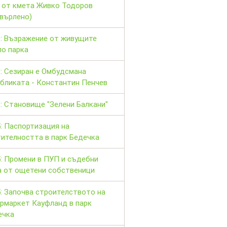
 от кмета Живко Тодоров
хвърлено)
3: Възражение от живущите
ло парка
: Сезиран е Омбудсмана
убликата - Константин Пенчев
: Становище "Зелени Балкани"
: Паспортизация на
тителността в парк Бедечка
: Промени в ПУП и съдебни
а от ощетени собственици
: Започва строителството на
ермаркет Кауфланд в парк
ечка