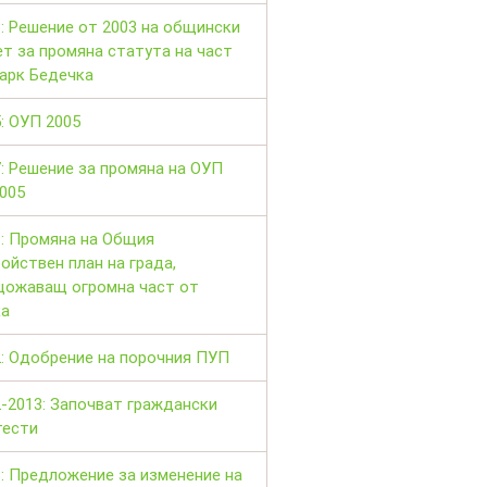
: Решение от 2003 на общински
т за промяна статута на част
арк Бедечка
: ОУП 2005
: Решение за промяна на ОУП
005
1: Промяна на Общия
ойствен план на града,
щожаващ огромна част от
ка
2: Одобрение на порочния ПУП
-2013: Започват граждански
тести
: Предложение за изменение на