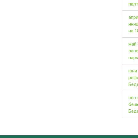
пал
апри
ини
на 1
май-
запо
пар
юни 
реф
Бед
септ
беше
Бед