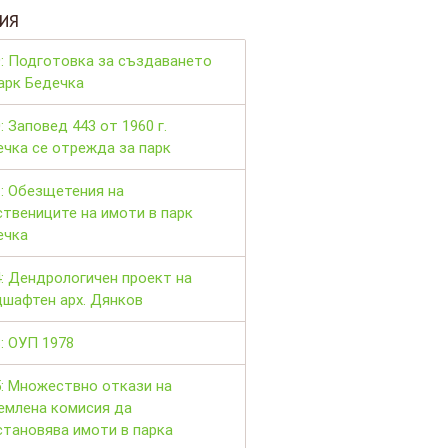
ИЯ
9: Подготовка за създаването
арк Бедечка
: Заповед 443 от 1960 г.
чка се отрежда за парк
: Обезщетения на
твениците на имоти в парк
ечка
: Дендрологичен проект на
дшафтен арх. Дянков
: ОУП 1978
5: Множествно откази на
емлена комисия да
становява имоти в парка