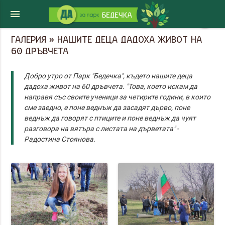
menu
share
ГАЛЕРИЯ » НАШИТЕ ДЕЦА ДАДОХА ЖИВОТ НА
60 ДРЪВЧЕТА
Добро утро от Парк "Бедечка", където нашите деца
дадоха живот на 60 дръвчета. "Това, което искам да
направя със своите ученици за четирите години, в които
сме заедно, е поне веднъж да засадят дърво, поне
веднъж да говорят с птиците и поне веднъж да чуят
разговора на вятъра с листата на дърветата" -
Радостина Стоянова.